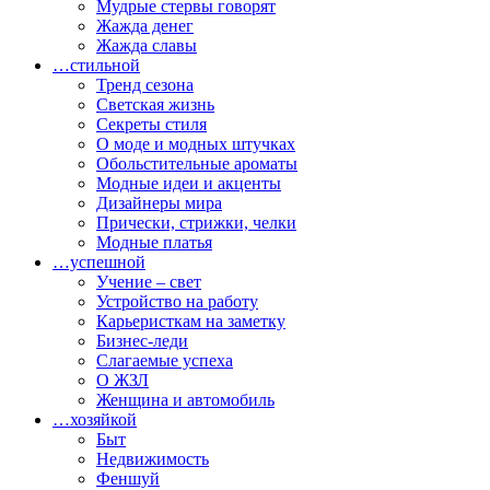
Мудрые стервы говорят
Жажда денег
Жажда славы
…стильной
Тренд сезона
Светская жизнь
Секреты стиля
О моде и модных штучках
Обольстительные ароматы
Модные идеи и акценты
Дизайнеры мира
Прически, стрижки, челки
Модные платья
…успешной
Учение – свет
Устройство на работу
Карьеристкам на заметку
Бизнес-леди
Слагаемые успеха
О ЖЗЛ
Женщина и автомобиль
…хозяйкой
Быт
Недвижимость
Феншуй