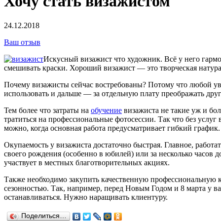
Хочу стать визажистом
24.12.2018
Ваш отзыв
Искусный визажист что художник. Всё у него гармон
смешивать краски. Хороший визажист — это творческая натура,
Почему визажисты сейчас востребованы? Потому что любой ува
использовать и дальше — за отдельную плату преображать дру
Тем более что затраты на
обучение
визажиста не такие уж и бол
тратиться на профессиональные фотосессии. Так что без услуг
можно, когда основная работа предусматривает гибкий график.
Окупаемость у визажиста достаточно быстрая. Главное, работат
своего рождения (особенно в юбилей) или за несколько часов 
участвует в местных благотворительных акциях.
Также необходимо закупить качественную профессиональную ко
сезонностью. Так, например, перед Новым Годом и 8 марта у ва
останавливаться. Нужно наращивать клиентуру.
Поделиться…