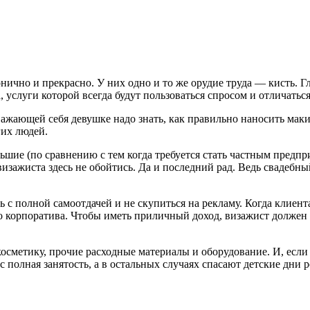
ично и прекрасно. У них одно и то же орудие труда — кисть. Гла
 услуги которой всегда будут пользоваться спросом и отличаться
жающей себя девушке надо знать, как правильно наносить маки
гих людей.
ьшие (по сравнению с тем когда требуется стать частным предпр
 визажиста здесь не обойтись. Да и последний рад. Ведь свадеб
ь с полной самоотдачей и не скупиться на рекламу. Когда клиент
до корпоратива. Чтобы иметь приличный доход, визажист должен
сметику, прочие расходные материалы и оборудование. И, если 
с полная занятость, а в остальных случаях спасают детские дни