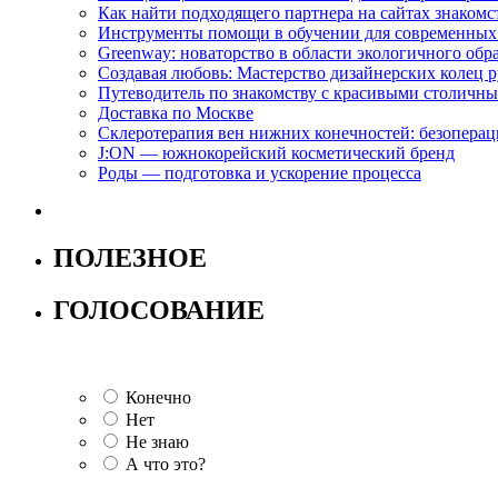
Как найти подходящего партнера на сайтах знакомс
Инструменты помощи в обучении для современных
Greenway: новаторство в области экологичного обр
Создавая любовь: Мастерство дизайнерских коле
Путеводитель по знакомству с красивыми столич
Доставка по Москве
Склеротерапия вен нижних конечностей: безопера
J:ON — южнокорейский косметический бренд
Роды — подготовка и ускорение процесса
ПОЛЕЗНОЕ
ГОЛОСОВАНИЕ
Конечно
Нет
Не знаю
А что это?