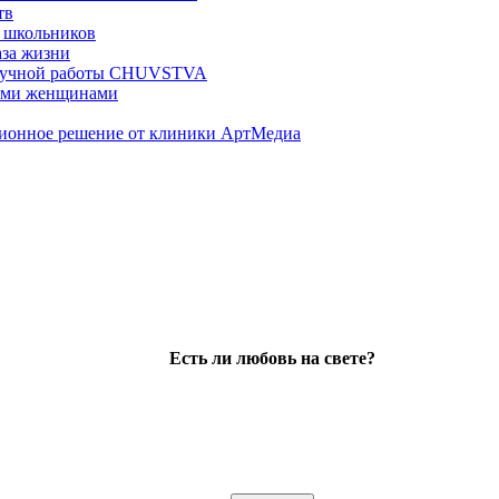
тв
 школьников
аза жизни
ц ручной работы CHUVSTVA
ными женщинами
ционное решение от клиники АртМедиа
Есть ли любовь на свете?