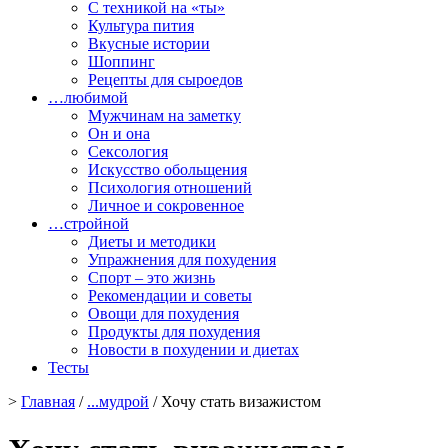
С техникой на «ты»
Культура пития
Вкусные истории
Шоппинг
Рецепты для сыроедов
…любимой
Мужчинам на заметку
Он и она
Сексология
Искусство обольщения
Психология отношений
Личное и сокровенное
…стройной
Диеты и методики
Упражнения для похудения
Спорт – это жизнь
Рекомендации и советы
Овощи для похудения
Продукты для похудения
Новости в похудении и диетах
Тесты
>
Главная
/
...мудрой
/ Хочу стать визажистом