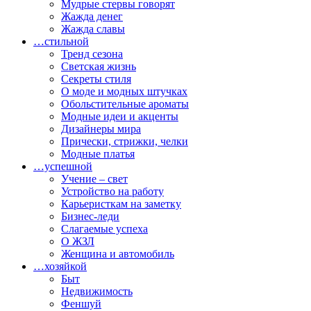
Мудрые стервы говорят
Жажда денег
Жажда славы
…стильной
Тренд сезона
Светская жизнь
Секреты стиля
О моде и модных штучках
Обольстительные ароматы
Модные идеи и акценты
Дизайнеры мира
Прически, стрижки, челки
Модные платья
…успешной
Учение – свет
Устройство на работу
Карьеристкам на заметку
Бизнес-леди
Слагаемые успеха
О ЖЗЛ
Женщина и автомобиль
…хозяйкой
Быт
Недвижимость
Феншуй