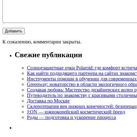
К сожалению, комментарии закрыты.
Свежие публикации
Солнцезащитные очки Polaroid: где комфорт встреча
Как найти подходящего партнера на сайтах знакомс
Инструменты помощи в обучении для современных
Greenway: новаторство в области экологичного обр
Создавая любовь: Мастерство дизайнерских коле
Путеводитель по знакомству с красивыми столич
Доставка по Москве
Склеротерапия вен нижних конечностей: безопера
J:ON — южнокорейский косметический бренд
Роды — подготовка и ускорение процесса