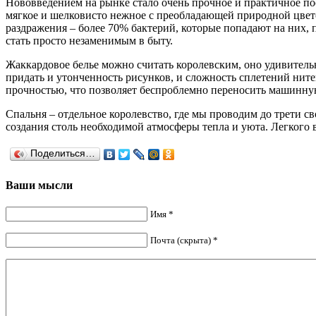
Нововведением на рынке стало очень прочное и практичное пос
мягкое и шелковисто нежное с преобладающей природной цвето
раздражения – более 70% бактерий, которые попадают на них,
стать просто незаменимым в быту.
Жаккардовое белье можно считать королевским, оно удивитель
придать и утонченность рисунков, и сложность сплетений нит
прочностью, что позволяет беспроблемно переносить машинную
Спальня – отдельное королевство, где мы проводим до трети 
создания столь необходимой атмосферы тепла и уюта. Легкого
Поделиться…
Ваши мысли
Имя *
Почта (скрыта) *