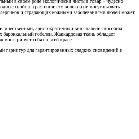
льный в своем роде экологически чистый товар – чудесно
дные свойства растения: его волокна не могут вызвать
я аллергиков и страдающих кожными заболеваниями людей может
 величественный, аристократичный вид спальне способны
 бароккальный гобелен. Жаккардовая ткань обладает
емонстрирует себя во всей красе.
ный гарнитур для гарантированных сладких сновидений и