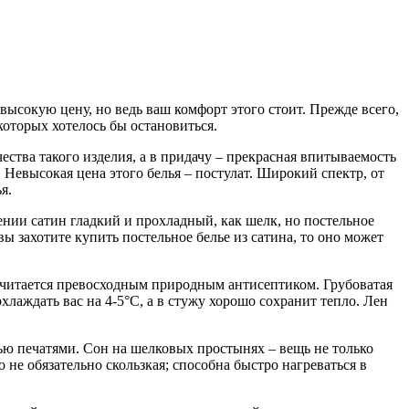
 высокую цену, но ведь ваш комфорт этого стоит.
Прежде всего,
которых хотелось бы остановиться.
ества такого изделия, а в придачу – прекрасная впитываемость
. Невысокая цена этого белья – постулат. Широкий спектр, от
я.
нии сатин гладкий и прохладный, как шелк, но постельное
вы захотите купить постельное белье из сатина, то оно может
считается превосходным природным антисептиком. Грубоватая
хлаждать вас на 4-5°С, а в стужу хорошо сохранит тепло. Лен
мью печатями. Сон на шелковых простынях – вещь не только
о не обязательно скользкая; способна быстро нагреваться в