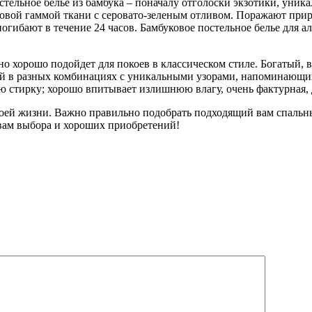
тельное белье из бамбука – поначалу отголоски экзотики, уника
вой гаммой ткани с серовато-зеленым отливом. Поражают приро
 погибают в течение 24 часов. Бамбуковое постельное белье дл
но хорошо подойдет для покоев в классическом стиле. Богатый,
ей в разных комбинациях с уникальными узорами, напоминающих
 стирку; хорошо впитывает излишнюю влагу, очень фактурная, д
своей жизни. Важно правильно подобрать подходящий вам спаль
 вам выбора и хороших приобретений!