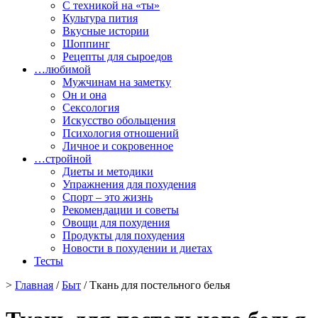
С техникой на «ты»
Культура пития
Вкусные истории
Шоппинг
Рецепты для сыроедов
…любимой
Мужчинам на заметку
Он и она
Сексология
Искусство обольщения
Психология отношений
Личное и сокровенное
…стройной
Диеты и методики
Упражнения для похудения
Спорт – это жизнь
Рекомендации и советы
Овощи для похудения
Продукты для похудения
Новости в похудении и диетах
Тесты
>
Главная
/
Быт
/ Ткань для постельного белья