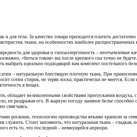
ак и для тела. За качество товара приходится платить достаточно
актеристик ткани, на особенностях наиболее распространенных 
звредность для здоровья и гипоаллергенность – неотъемлемые кач
аловажно, «биться током» вы после крепкого сна точно не будете
ть выбрать идеально подходящий вам комплект постельного бель
сатин – натуральную блестящую плотную ткань. При прикоснове
осит сотни стирок, не теряя лоска; практически не мнется. Если 
ктичность в вещах.
ти, обладает великолепными свойствами пропускания воздуха, 
ло, не раздражая его. В жаркую погоду льняное белье способно о
но смягчаясь.
дметами роскоши, технологию производства веками хранили за се
ам служить. Стоит запомнить, что натуральная ткань – гладкая, н
ого есть то, что последний – немнущийся априори.