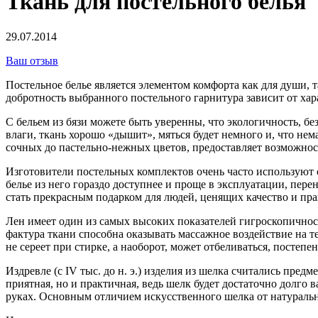
Ткань для постельного белья
29.07.2014
Ваш отзыв
Постельное белье является элементом комфорта как для души, т
добротность выбранного постельного гарнитура зависит от хар
С бельем из бязи можете быть уверенны, что экологичность, бе
влаги, ткань хорошо «дышит», мяться будет немного и, что нем
сочных до пастельно-нежных цветов, предоставляет возможнос
Изготовители постельных комплектов очень часто используют 
белье из него гораздо доступнее и проще в эксплуатации, перен
стать прекрасным подарком для людей, ценящих качество и пра
Лен имеет один из самых высоких показателей гигроскопичнос
фактура ткани способна оказывать массажное воздействие на те
не сереет при стирке, а наоборот, может отбеливаться, постепен
Издревле (с IV тыс. до н. э.) изделия из шелка считались пре
приятная, но и практичная, ведь шелк будет достаточно долго в
руках. Основным отличием искусственного шелка от натуральн