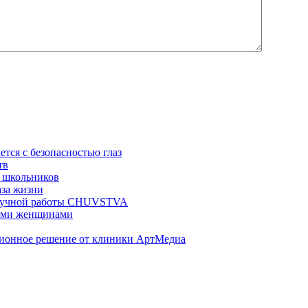
ется с безопасностью глаз
тв
 школьников
аза жизни
ц ручной работы CHUVSTVA
ными женщинами
ционное решение от клиники АртМедиа