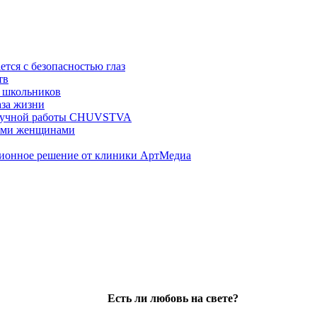
ется с безопасностью глаз
тв
 школьников
аза жизни
ц ручной работы CHUVSTVA
ными женщинами
ционное решение от клиники АртМедиа
Есть ли любовь на свете?