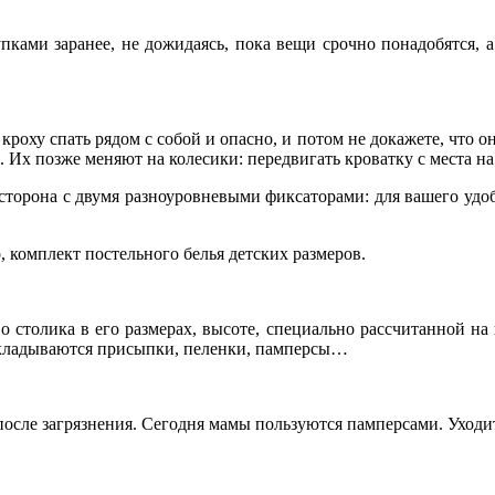
пками заранее, не дожидаясь, пока вещи срочно понадобятся, 
роху спать рядом с собой и опасно, и потом не докажете, что о
х позже меняют на колесики: передвигать кроватку с места на 
сторона с двумя разноуровневыми фиксаторами: для вашего удоб
, комплект постельного белья детских размеров.
 столика в его размерах, высоте, специально рассчитанной на п
укладываются присыпки, пеленки, памперсы…
осле загрязнения. Сегодня мамы пользуются памперсами. Уходит