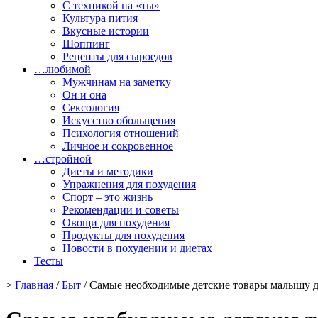
С техникой на «ты»
Культура пития
Вкусные истории
Шоппинг
Рецепты для сыроедов
…любимой
Мужчинам на заметку
Он и она
Сексология
Искусство обольщения
Психология отношений
Личное и сокровенное
…стройной
Диеты и методики
Упражнения для похудения
Спорт – это жизнь
Рекомендации и советы
Овощи для похудения
Продукты для похудения
Новости в похудении и диетах
Тесты
>
Главная
/
Быт
/ Самые необходимые детские товары малышу д