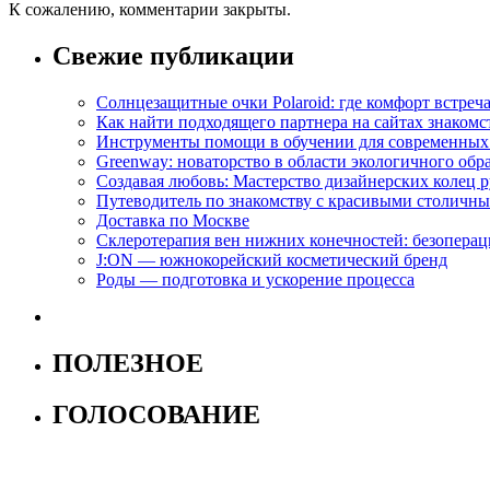
К сожалению, комментарии закрыты.
Свежие публикации
Солнцезащитные очки Polaroid: где комфорт встреча
Как найти подходящего партнера на сайтах знакомс
Инструменты помощи в обучении для современных
Greenway: новаторство в области экологичного обр
Создавая любовь: Мастерство дизайнерских коле
Путеводитель по знакомству с красивыми столич
Доставка по Москве
Склеротерапия вен нижних конечностей: безопера
J:ON — южнокорейский косметический бренд
Роды — подготовка и ускорение процесса
ПОЛЕЗНОЕ
ГОЛОСОВАНИЕ