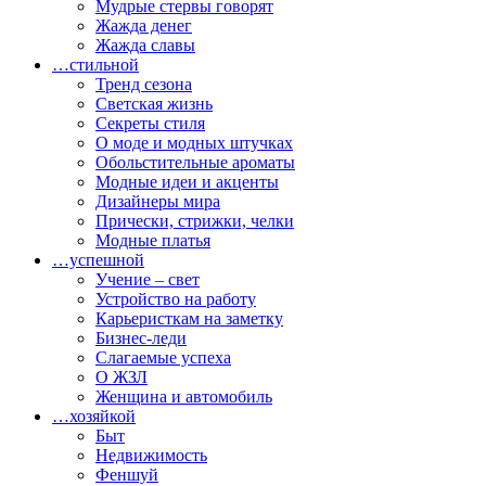
Мудрые стервы говорят
Жажда денег
Жажда славы
…стильной
Тренд сезона
Светская жизнь
Секреты стиля
О моде и модных штучках
Обольстительные ароматы
Модные идеи и акценты
Дизайнеры мира
Прически, стрижки, челки
Модные платья
…успешной
Учение – свет
Устройство на работу
Карьеристкам на заметку
Бизнес-леди
Слагаемые успеха
О ЖЗЛ
Женщина и автомобиль
…хозяйкой
Быт
Недвижимость
Феншуй