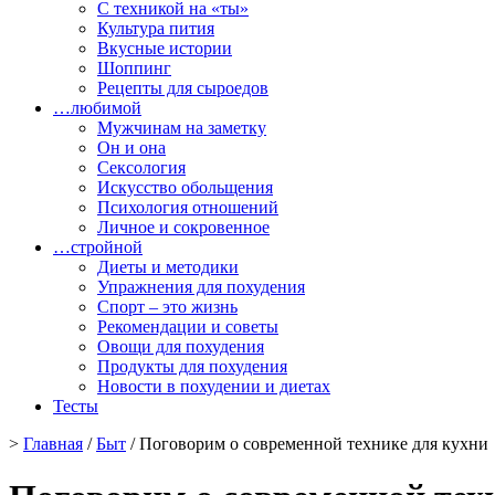
С техникой на «ты»
Культура пития
Вкусные истории
Шоппинг
Рецепты для сыроедов
…любимой
Мужчинам на заметку
Он и она
Сексология
Искусство обольщения
Психология отношений
Личное и сокровенное
…стройной
Диеты и методики
Упражнения для похудения
Спорт – это жизнь
Рекомендации и советы
Овощи для похудения
Продукты для похудения
Новости в похудении и диетах
Тесты
>
Главная
/
Быт
/ Поговорим о современной технике для кухни