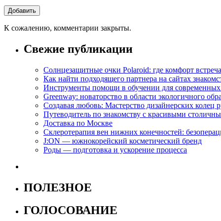
К сожалению, комментарии закрыты.
Свежие публикации
Солнцезащитные очки Polaroid: где комфорт встреча
Как найти подходящего партнера на сайтах знакомс
Инструменты помощи в обучении для современных
Greenway: новаторство в области экологичного обр
Создавая любовь: Мастерство дизайнерских коле
Путеводитель по знакомству с красивыми столич
Доставка по Москве
Склеротерапия вен нижних конечностей: безопера
J:ON — южнокорейский косметический бренд
Роды — подготовка и ускорение процесса
ПОЛЕЗНОЕ
ГОЛОСОВАНИЕ