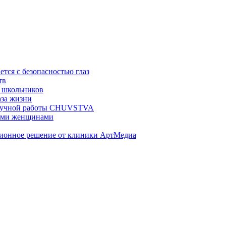
ется с безопасностью глаз
тв
 школьников
аза жизни
ц ручной работы CHUVSTVA
ными женщинами
ционное решение от клиники АртМедиа