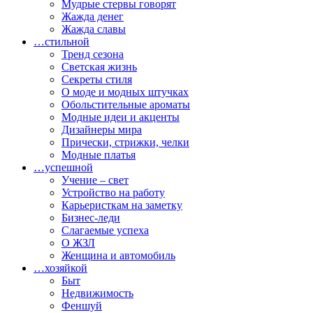
Мудрые стервы говорят
Жажда денег
Жажда славы
…стильной
Тренд сезона
Светская жизнь
Секреты стиля
О моде и модных штучках
Обольстительные ароматы
Модные идеи и акценты
Дизайнеры мира
Прически, стрижки, челки
Модные платья
…успешной
Учение – свет
Устройство на работу
Карьеристкам на заметку
Бизнес-леди
Слагаемые успеха
О ЖЗЛ
Женщина и автомобиль
…хозяйкой
Быт
Недвижимость
Феншуй