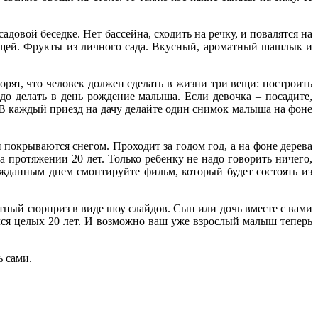
довой беседке. Нет бассейна, сходить на речку, и повалятся на
ощей. Фрукты из личного сада. Вкусный, ароматный шашлык и
орят, что человек должен сделать в жизни три вещи: построить
адо делать в день рождение малыша. Если девочка – посадите,
ы. В каждый приезд на дачу делайте один снимок малыша на фоне
и покрываются снегом. Проходит за годом год, а на фоне дерева
а протяжении 20 лет. Только ребенку не надо говорить ничего,
гожданным днем смонтируйте фильм, который будет состоять из
тный сюрприз в виде шоу слайдов. Сын или дочь вместе с вами
лся целых 20 лет. И возможно ваш уже взрослый малыш теперь
ь сами.