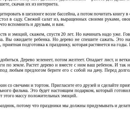
ете, скачав их из интернета.
тировать в шезлонге возле бассейна, а потом почитать книгу в са
 стол в саду. Свежий салат из, выращенных своими руками, ов
 что вспомнить и друзьям, и вам.
в и эмоций, скажем, спустя 20 лет. Но начинать надо уже. Гов
ача. Вы ожидаете ребенка. Но дерево не спешите сажать. Это н
ая, приятная подготовка к празднику, которая растянется на год
обиться. Дерево зеленеет, потом желтеет. Опадает лист, и ветк
ги по земле. Растет дерево и вместе с ним ваш ребенок. И так н
о под любым предлогом берите его с собой на дачу. Перед дол
ин со свечами и тортом. Пригласите его друзей и сделайте прия
ьного фильма. Это будет настоящим подарком, который готови
 от этого массу положительных эмоций.
праздник, потому что праздники мы должны придумывать и делат