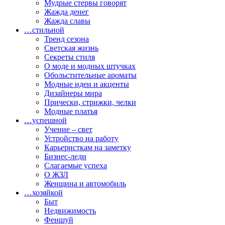
Мудрые стервы говорят
Жажда денег
Жажда славы
…стильной
Тренд сезона
Светская жизнь
Секреты стиля
О моде и модных штучках
Обольстительные ароматы
Модные идеи и акценты
Дизайнеры мира
Прически, стрижки, челки
Модные платья
…успешной
Учение – свет
Устройство на работу
Карьеристкам на заметку
Бизнес-леди
Слагаемые успеха
О ЖЗЛ
Женщина и автомобиль
…хозяйкой
Быт
Недвижимость
Феншуй