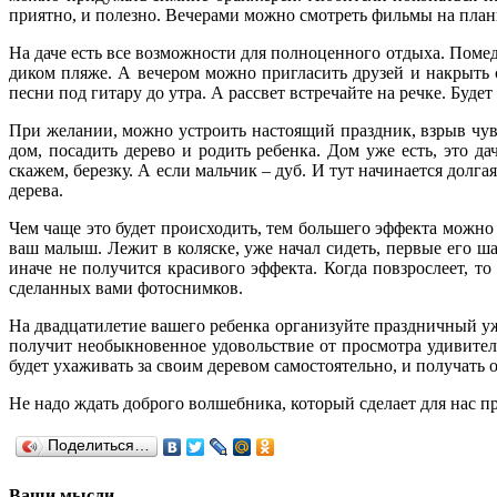
приятно, и полезно. Вечерами можно смотреть фильмы на планш
На даче есть все возможности для полноценного отдыха. Помеди
диком пляже. А вечером можно пригласить друзей и накрыть
песни под гитару до утра. А рассвет встречайте на речке. Будет
При желании, можно устроить настоящий праздник, взрыв чувст
дом, посадить дерево и родить ребенка. Дом уже есть, это д
скажем, березку. А если мальчик – дуб. И тут начинается долг
дерева.
Чем чаще это будет происходить, тем большего эффекта можно д
ваш малыш. Лежит в коляске, уже начал сидеть, первые его ша
иначе не получится красивого эффекта. Когда повзрослеет, т
сделанных вами фотоснимков.
На двадцатилетие вашего ребенка организуйте праздничный уж
получит необыкновенное удовольствие от просмотра удивител
будет ухаживать за своим деревом самостоятельно, и получать
Не надо ждать доброго волшебника, который сделает для нас 
Поделиться…
Ваши мысли