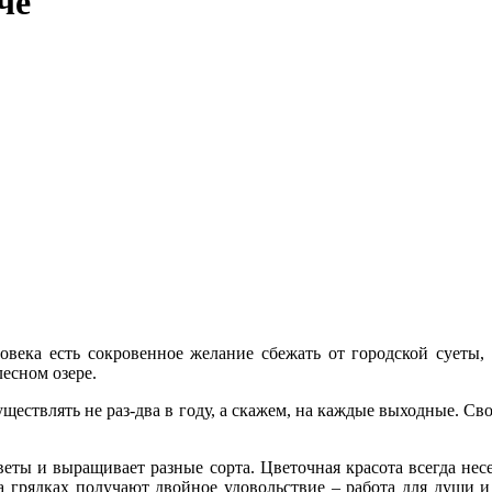
че
овека есть сокровенное желание сбежать от городской суеты,
лесном озере.
существлять не раз-два в году, а скажем, на каждые выходные. С
веты и выращивает разные сорта. Цветочная красота всегда нес
грядках получают двойное удовольствие – работа для души и 