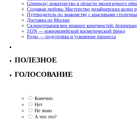
Greenway: новаторство в области экологичного обр
Создавая любовь: Мастерство дизайнерских коле
Путеводитель по знакомству с красивыми столич
Доставка по Москве
Склеротерапия вен нижних конечностей: безопера
J:ON — южнокорейский косметический бренд
Роды — подготовка и ускорение процесса
ПОЛЕЗНОЕ
ГОЛОСОВАНИЕ
Конечно
Нет
Не знаю
А что это?