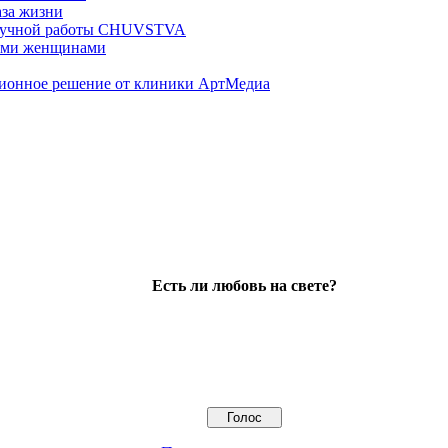
аза жизни
ц ручной работы CHUVSTVA
ными женщинами
ционное решение от клиники АртМедиа
Есть ли любовь на свете?