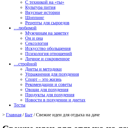
С техникой на «ты»
Культура пития
Вкусные истории
Шоппинг
Рецепты для сыроедов
…любимой
Мужчинам на заметку
Он и она
Сексология
Искусство обольщения
Психология отношений
Личное и сокровенное
…стройной
Диеты и методики
Упражнения для похудения
Спорт – это жизнь
Рекомендации и советы
Овощи для похудения
Продукты для похудения
Новости в похудении и диетах
Тесты
>
Главная
/
Быт
/ Свежие идеи для отдыха на даче