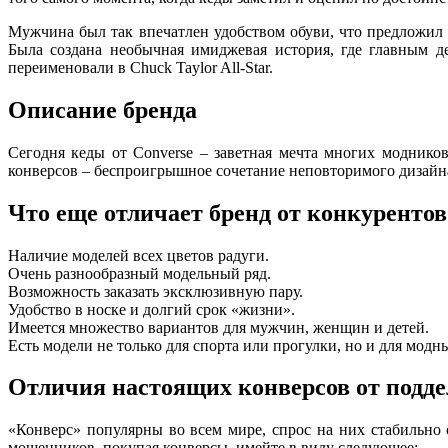
Мужчина был так впечатлен удобством обуви, что предложил с
Была создана необычная имиджевая история, где главным д
переименовали в Chuck Taylor All-Star.
Описание бренда
Сегодня кеды от Converse – заветная мечта многих модников
конверсов – беспроигрышное сочетание неповторимого дизайна
Что еще отличает бренд от конкурентов
Наличие моделей всех цветов радуги.
Очень разнообразный модельный ряд.
Возможность заказать эксклюзивную пару.
Удобство в носке и долгий срок «жизни».
Имеется множество вариантов для мужчин, женщин и детей.
Есть модели не только для спорта или прогулки, но и для модн
Отличия настоящих конверсов от подд
«Конверс» популярны во всем мире, спрос на них стабильно
мошенников, покупая конверсы, имейте в виду следующее: