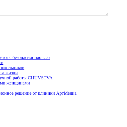
ется с безопасностью глаз
тв
 школьников
аза жизни
ц ручной работы CHUVSTVA
ными женщинами
ционное решение от клиники АртМедиа