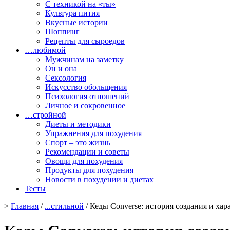
С техникой на «ты»
Культура пития
Вкусные истории
Шоппинг
Рецепты для сыроедов
…любимой
Мужчинам на заметку
Он и она
Сексология
Искусство обольщения
Психология отношений
Личное и сокровенное
…стройной
Диеты и методики
Упражнения для похудения
Спорт – это жизнь
Рекомендации и советы
Овощи для похудения
Продукты для похудения
Новости в похудении и диетах
Тесты
>
Главная
/
...стильной
/ Кеды Converse: история создания и хар