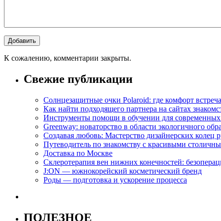
К сожалению, комментарии закрыты.
Свежие публикации
Солнцезащитные очки Polaroid: где комфорт встреча
Как найти подходящего партнера на сайтах знакомс
Инструменты помощи в обучении для современных
Greenway: новаторство в области экологичного обр
Создавая любовь: Мастерство дизайнерских коле
Путеводитель по знакомству с красивыми столич
Доставка по Москве
Склеротерапия вен нижних конечностей: безопера
J:ON — южнокорейский косметический бренд
Роды — подготовка и ускорение процесса
ПОЛЕЗНОЕ