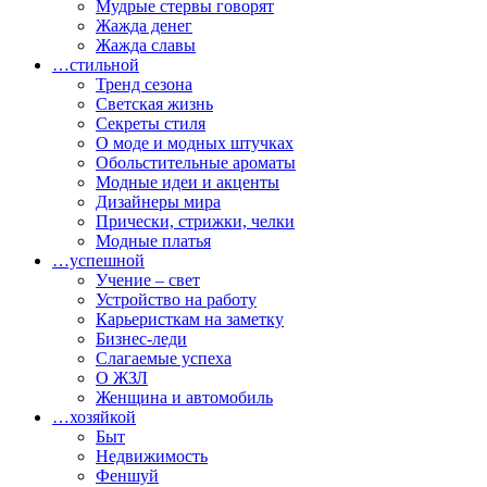
Мудрые стервы говорят
Жажда денег
Жажда славы
…стильной
Тренд сезона
Светская жизнь
Секреты стиля
О моде и модных штучках
Обольстительные ароматы
Модные идеи и акценты
Дизайнеры мира
Прически, стрижки, челки
Модные платья
…успешной
Учение – свет
Устройство на работу
Карьеристкам на заметку
Бизнес-леди
Слагаемые успеха
О ЖЗЛ
Женщина и автомобиль
…хозяйкой
Быт
Недвижимость
Феншуй