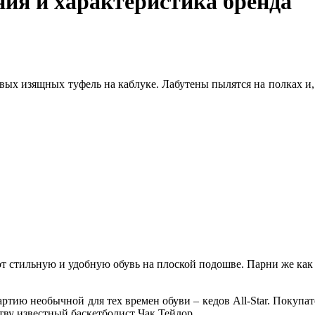
ния и характеристика бренда
ых изящных туфель на каблуке. Лабутены пылятся на полках и, к
 стильную и удобную обувь на плоской подошве. Парни же как н
партию необычной для тех времен обуви – кедов All-Star. Покупа
тву известный баскетболист Чак Тейлор.