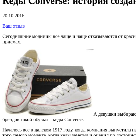
Кеды Converse: история созда
20.10.2016
Ваш отзыв
Сегодняшние модницы все чаще и чаще отказываются от красив
приемах.
А девушки выбирают
брендов такой обувки – кеды Converse.
Началось все в далеком 1917 году, когда компания выпустила 
того самого момента, когда кеды заметил и оценил по достоинс