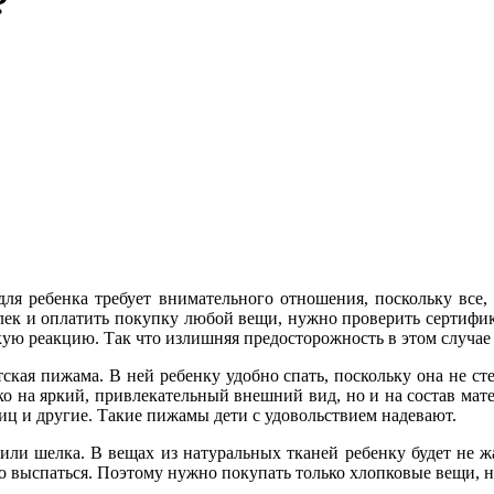
?
ля ребенка требует внимательного отношения, поскольку все,
лек и оплатить покупку любой вещи, нужно проверить сертифик
кую реакцию. Так что излишняя предосторожность в этом случае 
ская пижама. В ней ребенку удобно спать, поскольку она не ст
о на яркий, привлекательный внешний вид, но и на состав мат
ц и другие. Такие пижамы дети с удовольствием надевают.
 или шелка. В вещах из натуральных тканей ребенку будет не ж
но выспаться. Поэтому нужно покупать только хлопковые вещи, 