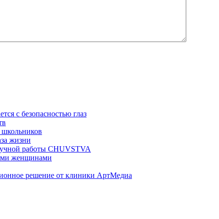
ется с безопасностью глаз
тв
 школьников
аза жизни
ц ручной работы CHUVSTVA
ными женщинами
ционное решение от клиники АртМедиа