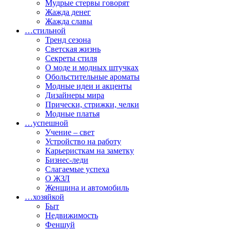
Мудрые стервы говорят
Жажда денег
Жажда славы
…стильной
Тренд сезона
Светская жизнь
Секреты стиля
О моде и модных штучках
Обольстительные ароматы
Модные идеи и акценты
Дизайнеры мира
Прически, стрижки, челки
Модные платья
…успешной
Учение – свет
Устройство на работу
Карьеристкам на заметку
Бизнес-леди
Слагаемые успеха
О ЖЗЛ
Женщина и автомобиль
…хозяйкой
Быт
Недвижимость
Феншуй