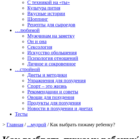
С техникой на «ты»
Культура пития
Вкусные истории
Шоппинг
Рецепты для сыроедов
…любимой
Мужчинам на заметку
Он и она
Сексология
Искусство обольщения
Психология отношений
Личное и сокровенное
…стройной
Диеты и методики
Упражнения для похудения
Спорт – это жизнь
Рекомендации и советы
Овощи для похудения
Продукты для похудения
Новости в похудении и диетах
Тесты
>
Главная
/
...мудрой
/ Как выбрать пижаму ребенку?