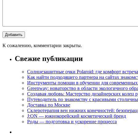
К сожалению, комментарии закрыты.
Свежие публикации
Солнцезащитные очки Polaroid: где комфорт встреча
Как найти подходящего партнера на сайтах знакомс
Инструменты помощи в обучении для современных
Greenway: новаторство в области экологичного обр
Создавая любовь: Мастерство дизайнерских коле
Путеводитель по знакомству с красивыми столич
Доставка по Москве
Склеротерапия вен нижних конечностей: безопера
J:ON — южнокорейский косметический бренд
Роды — подготовка и ускорение процесса