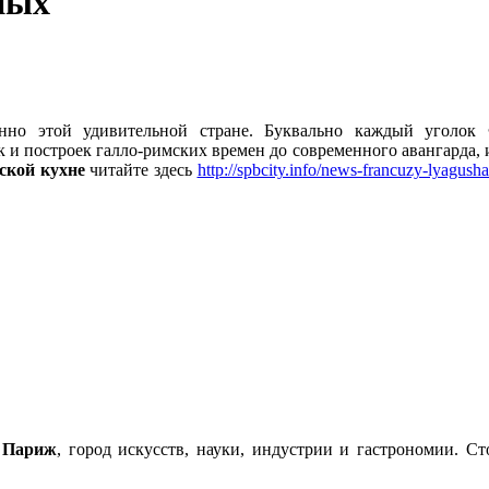
ных
нно этой удивительной стране. Буквально каждый уголок
 и построек галло-римских времен до современного авангарда, 
ской кухне
читайте здесь
http://spbcity.info/news-francuzy-lyagusha
–
Париж
, город искусств, науки, индустрии и гастрономии. С