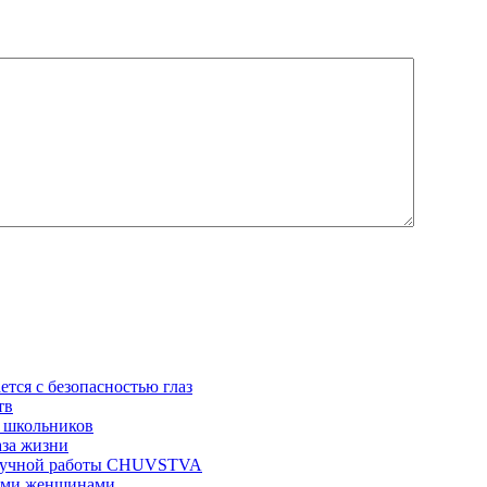
ется с безопасностью глаз
тв
 школьников
аза жизни
ц ручной работы CHUVSTVA
ными женщинами