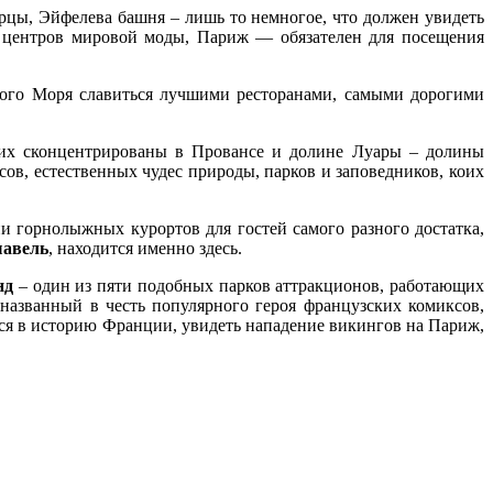
рцы, Эйфелева башня – лишь то немногое, что должен увидеть
з центров мировой моды, Париж — обязателен для посещения
ного Моря славиться лучшими ресторанами, самыми дорогими
них сконцентрированы в Провансе и долине Луары – долины
ов, естественных чудес природы, парков и заповедников, коих
ни горнолыжных курортов для гостей самого разного достатка,
авель
, находится именно здесь.
нд
– один из пяти подобных парков аттракционов, работающих
 названный в честь популярного героя французских комиксов,
ся в историю Франции, увидеть нападение викингов на Париж,