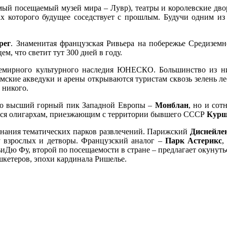
мый посещаемый музей мира – Лувр), театры и королевские дво
цах которого будущее соседствует с прошлым. Будучи одним и
рег
. Знаменитая французская Ривьера на побережье Средизем
, что светит тут 300 дней в году.
семирного культурного наследия ЮНЕСКО. Большинство из 
ские акведуки и арены открываются туристам сквозь зелень лес
 никого.
ько высший горный пик Западной Европы –
Монблан
, но и сот
ийся олигархам, приезжающим с территории бывшего СССР
Курш
инания тематических парков развлечений. Парижский
Диснейле
у взрослых и детворы. Французский аналог –
Парк Астерикс
,
иДю Фу, второй по посещаемости в стране – предлагает окунуть
кетеров, эпохи кардинала Ришелье.