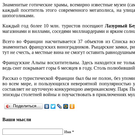
Знаменитые готические храмы, всемирно известные музеи (са
каждый посетитель этого современного мегаполиса, на ули
шопоголиками.
Каждый год более 10 млн. туристов посещают
Лазурный Бе
магазинами и виллами, соседями миллиардерами и ярким солнцем
Всего во Франции насчитывается 37 объектов из Списка в
знаменитых французских виноградников. Рыцарские замки, рим
тут не счесть, а местные вина не смогут оставить равнодушным
Французские Альпы восхитительны. Здесь находится не тол
ведь снег покрывает горы 6 месяцев в году. Столь полюбивш
Рассказ о туристической Франции был бы не полон, без упом
во всем мире, и пользующихся невероятной популярностью 
составляет не шуточную конкуренцию американскому. Парк Пь
эпизоды столетней войны и поучаствовать в приключениях муш
Поделиться…
Ваши мысли
Имя *