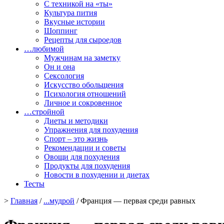
С техникой на «ты»
Культура пития
Вкусные истории
Шоппинг
Рецепты для сыроедов
…любимой
Мужчинам на заметку
Он и она
Сексология
Искусство обольщения
Психология отношений
Личное и сокровенное
…стройной
Диеты и методики
Упражнения для похудения
Спорт – это жизнь
Рекомендации и советы
Овощи для похудения
Продукты для похудения
Новости в похудении и диетах
Тесты
>
Главная
/
...мудрой
/ Франция — первая среди равных