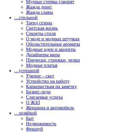
Мудрые стервы говорят
Жажда денег
Жажда славы
…стильной
Тренд сезона
Светская жизнь
Секреты стиля
О моде и модных штучках
Обольстительные ароматы
Модные идеи и акценты
Дизайнеры мира
Прически, стрижки, челки
Модные платья
…успешной
Учение – свет
Устройство на работу
Карьеристкам на заметку
Бизнес-леди
Слагаемые успеха
О ЖЗЛ
Женщина и автомобиль
…хозяйкой
Быт
Недвижимость
Феншуй