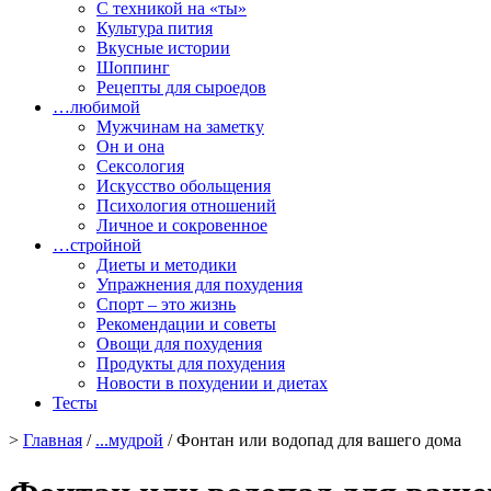
С техникой на «ты»
Культура пития
Вкусные истории
Шоппинг
Рецепты для сыроедов
…любимой
Мужчинам на заметку
Он и она
Сексология
Искусство обольщения
Психология отношений
Личное и сокровенное
…стройной
Диеты и методики
Упражнения для похудения
Спорт – это жизнь
Рекомендации и советы
Овощи для похудения
Продукты для похудения
Новости в похудении и диетах
Тесты
>
Главная
/
...мудрой
/ Фонтан или водопад для вашего дома