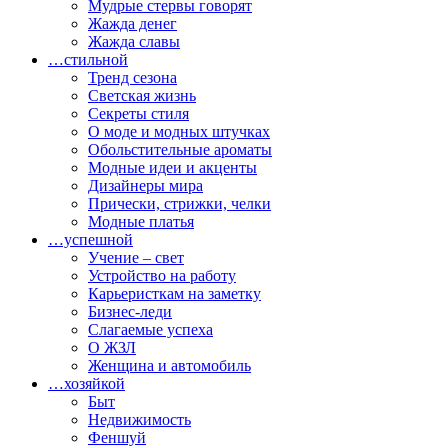
Мудрые стервы говорят
Жажда денег
Жажда славы
…стильной
Тренд сезона
Светская жизнь
Секреты стиля
О моде и модных штучках
Обольстительные ароматы
Модные идеи и акценты
Дизайнеры мира
Прически, стрижки, челки
Модные платья
…успешной
Учение – свет
Устройство на работу
Карьеристкам на заметку
Бизнес-леди
Слагаемые успеха
О ЖЗЛ
Женщина и автомобиль
…хозяйкой
Быт
Недвижимость
Феншуй