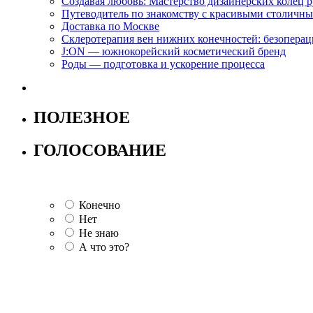
Создавая любовь: Мастерство дизайнерских коле
Путеводитель по знакомству с красивыми столич
Доставка по Москве
Склеротерапия вен нижних конечностей: безопера
J:ON — южнокорейский косметический бренд
Роды — подготовка и ускорение процесса
ПОЛЕЗНОЕ
ГОЛОСОВАНИЕ
Конечно
Нет
Не знаю
А что это?