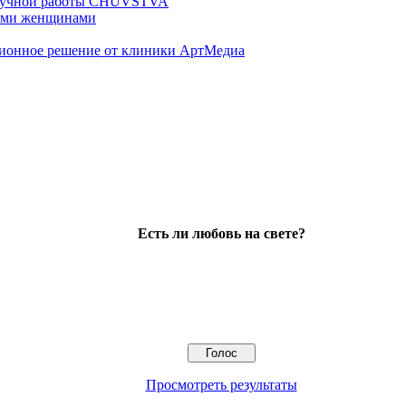
ц ручной работы CHUVSTVA
ными женщинами
ционное решение от клиники АртМедиа
Есть ли любовь на свете?
Просмотреть результаты