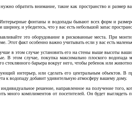
 нужно обратить внимание, такие как пространство и размер в
 Интерьерные фонтаны и водопады бывают всех форм и размеро
 ширину, и убедитесь, что у вас есть небольшой запас пространс
авливайте это оборудование в рискованные места. При монтир
ме. Этот факт особенно важно учитывать если у вас есть мален
ше в этом случае установить его на стены выше высоты ваших д
ые. В этом случае, покупка максимально плоского водопада
го стеклянного барьера вокруг него, чтобы ребенок или животно
вующий интерьер, или сделать его центральным объектов. В п
ета к водопаду добавит удивительную атмосферу вашему дому.
 индивидуальное решение, направленное на получение того, ко
ить много комплиментов от посетителей. Он будет выглядеть п