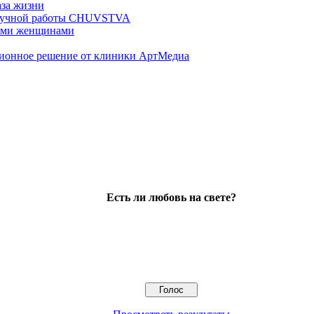
аза жизни
ц ручной работы CHUVSTVA
ными женщинами
ционное решение от клиники АртМедиа
Есть ли любовь на свете?