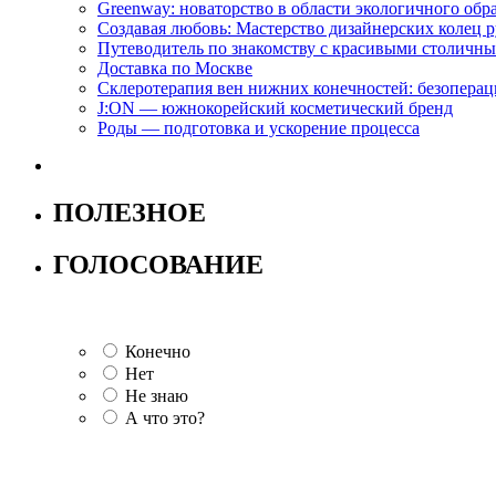
Greenway: новаторство в области экологичного обр
Создавая любовь: Мастерство дизайнерских коле
Путеводитель по знакомству с красивыми столич
Доставка по Москве
Склеротерапия вен нижних конечностей: безопера
J:ON — южнокорейский косметический бренд
Роды — подготовка и ускорение процесса
ПОЛЕЗНОЕ
ГОЛОСОВАНИЕ
Конечно
Нет
Не знаю
А что это?