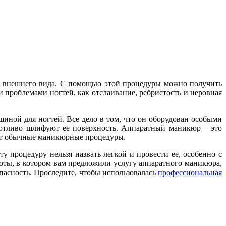
го внешнего вида. С помощью этой процедуры можно получить
 проблемами ногтей, как отслаивание, ребристость и неровная
ной для ногтей. Все дело в том, что он оборудован особыми
аботливо шлифуют ее поверхность. Аппаратный маникюр – это
шат обычные маникюрные процедуры.
 процедуру нельзя назвать легкой и провести ее, особенно с
оты, в котором вам предложили услугу аппаратного маникюра,
опасность. Проследите, чтобы использовалась
профессиональная