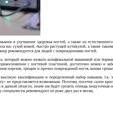
ржания и улучшение здоровья ногтей, а также их естественно
ла вас сухой кожей, быстро растущей кутикулой, а также такими
кюр рекомендуется для людей с повреждениями ногтей.
та, который можно назвать шлифовальной машинкой или бормаши
оприкосновении с ногтевой пластиной, достаточно нежно и з
ления порезов, трещин и прочих повреждений ногтя, коими гре
ысокую квалификацию и определенный набор навыков, т.к. эту
у» не представляется возможным. Поэтому, посетив салон крас
 в данной области, иначе им будет грозить отнюдь нешуточная 
 специалисты рекомендуют не реже двух раз в месяц.