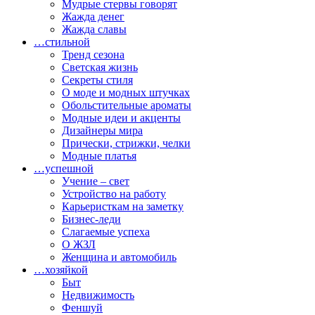
Мудрые стервы говорят
Жажда денег
Жажда славы
…стильной
Тренд сезона
Светская жизнь
Секреты стиля
О моде и модных штучках
Обольстительные ароматы
Модные идеи и акценты
Дизайнеры мира
Прически, стрижки, челки
Модные платья
…успешной
Учение – свет
Устройство на работу
Карьеристкам на заметку
Бизнес-леди
Слагаемые успеха
О ЖЗЛ
Женщина и автомобиль
…хозяйкой
Быт
Недвижимость
Феншуй