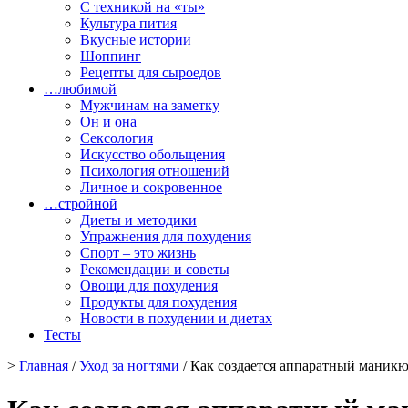
С техникой на «ты»
Культура пития
Вкусные истории
Шоппинг
Рецепты для сыроедов
…любимой
Мужчинам на заметку
Он и она
Сексология
Искусство обольщения
Психология отношений
Личное и сокровенное
…стройной
Диеты и методики
Упражнения для похудения
Спорт – это жизнь
Рекомендации и советы
Овощи для похудения
Продукты для похудения
Новости в похудении и диетах
Тесты
>
Главная
/
Уход за ногтями
/ Как создается аппаратный маник