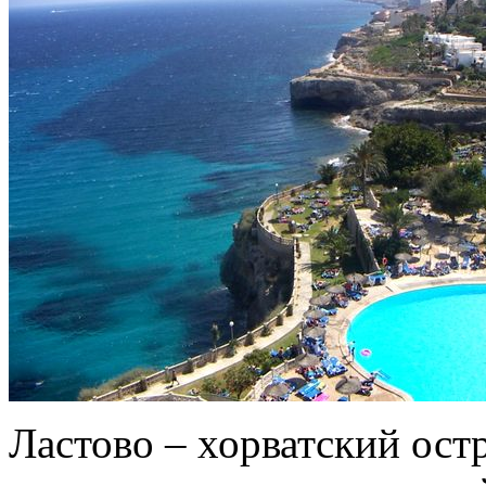
Ластово – хорватский ост